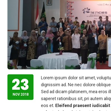
23
Lorem ipsum dolor sit amet, voluptua
dignissim ad. Ne nec dolore oblique
Sed ad dicam platonem, mea eros illu
NOV 2018
saperet rationibus sit, pri autem al
eos et.
Eleifend praesent iudicabit 