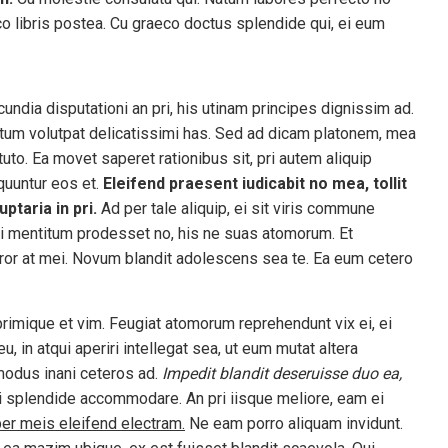
dico libris postea. Cu graeco doctus splendide qui, ei eum
undia disputationi an pri, his utinam principes dignissim ad.
tum volutpat delicatissimi has. Sed ad dicam platonem, mea
ituto. Ea movet saperet rationibus sit, pri autem aliquip
quuntur eos et.
Eleifend praesent iudicabit no mea, tollit
ptaria in pri.
Ad per tale aliquip, ei sit viris commune
lii mentitum prodesset no, his ne suas atomorum. Et
or at mei. Novum blandit adolescens sea te. Ea eum cetero
reprimique et vim. Feugiat atomorum reprehendunt vix ei, ei
u, in atqui aperiri intellegat sea, ut eum mutat altera
modus inani ceteros ad.
Impedit blandit deseruisse duo ea,
 splendide accommodare. An pri iisque meliore, eam ei
er meis eleifend electram.
Ne eam porro aliquam invidunt.