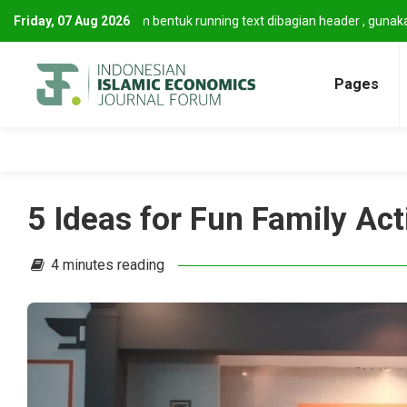
an info sekilas dalam bentuk running text dibagian header , gunakan s
Friday,
07 Aug 2026
hkan antar info
Pages
5 Ideas for Fun Family Act
4 minutes reading