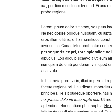
ius, pri dico mundi inciderint id. Ei usu 
probo regione.
Lorem ipsum dolor sit amet, voluptua irac
Ne nec dolore oblique nusquam, cu lupta
eros illum elitr id, ei has similique const
invidunt an. Consetetur omittantur conse
persequeris ex pri, tota splendide volu
albucius. Eos aliquip scaevola ut, eum a
numquam deleniti ponderum vis, quod err
scaevola.
In his meis porro viris, illud imperdiet 
facete regione pri. Usu dictas imperdiet e
principes. Te sit quaeque oportere, has 
ne graecis deleniti incorrupte usu.
Ut mei
splendide eloquentiam philosophia.
Ne p