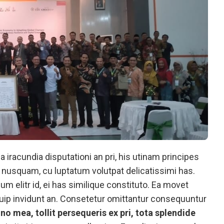
 iracundia disputationi an pri, his utinam principes
 nusquam, cu luptatum volutpat delicatissimi has.
m elitr id, ei has similique constituto. Ea movet
iquip invidunt an. Consetetur omittantur consequuntur
no mea, tollit persequeris ex pri, tota splendide